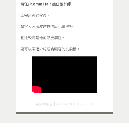
現任/ Komm Hair 擔任設計師
上完認證課程後，
幫客人照頭皮時自信感也會提升，
也比較清楚他的頭皮屬性，
更可以準確介紹適合顧客的洗髮精。
畢業生感言
GRADUATION SPEECH