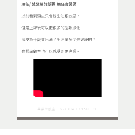
現任/ 梵瑟精剪髮藝 擔任實習師
以前看到頭皮只會說出油跟敏感，
但是上課後可以把很多的話數據化
頭皮為什麼會出油？出油量多少是健康的？
這樣讓顧客也可以感受到更專業。
畢業生感言
GRADUATION SPEECH